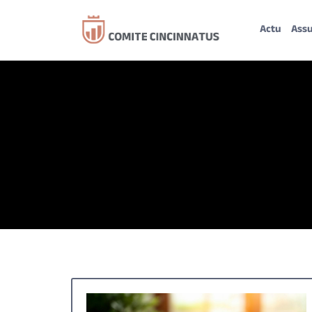
Actu
Ass