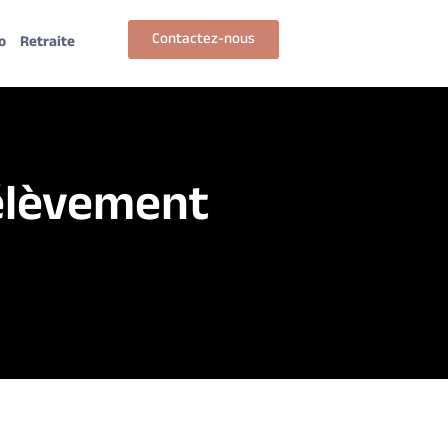
Contactez-nous
o
Retraite
rélèvement