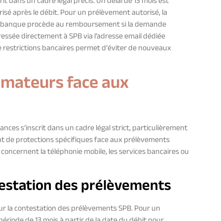
t dans un cadre légal précis. Un délai de 13 mois est
sé après le débit. Pour un prélèvement autorisé, la
 La banque procède au remboursement si la demande
ressée directement à SPB via l’adresse email dédiée
 de restrictions bancaires permet d’éviter de nouveaux
mmateurs face aux
ces s’inscrit dans un cadre légal strict, particulièrement
ent de protections spécifiques face aux prélèvements
 concernent la téléphonie mobile, les services bancaires ou
ntestation des prélèvements
 pour la contestation des prélèvements SPB. Pour un
période de 13 mois à partir de la date du débit pour