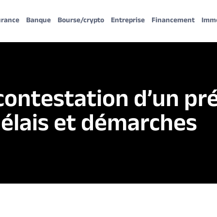
urance
Banque
Bourse/crypto
Entreprise
Financement
Imm
a contestation d’un p
délais et démarches