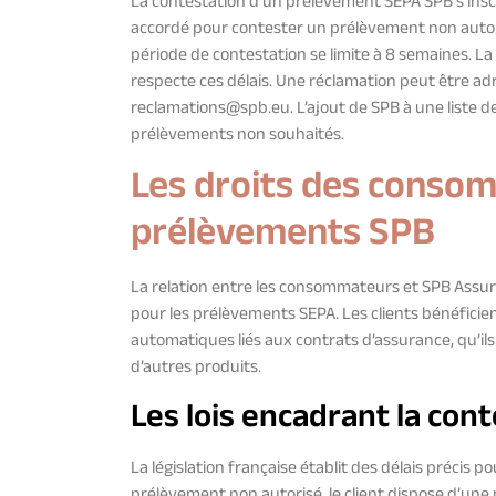
La contestation d’un prélèvement SEPA SPB s’inscri
accordé pour contester un prélèvement non autori
période de contestation se limite à 8 semaines.
respecte ces délais. Une réclamation peut être ad
reclamations@spb.eu
. L’ajout de SPB à une liste
prélèvements non souhaités.
Les droits des conso
prélèvements SPB
La relation entre les consommateurs et SPB Assuran
pour les prélèvements SEPA. Les clients bénéfici
automatiques liés aux contrats d’assurance, qu’ils
d’autres produits.
Les lois encadrant la co
La législation française établit des délais précis
prélèvement non autorisé, le client dispose d’une 