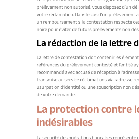
La réglementation SEPA offre des garanties préci
prélèvement non autorisé, vous disposez d’un délai
votre réclamation. Dans le cas d’un prélèvement au
un remboursement si la contestation respecte ces d
noire pour éviter de futurs prélèvements non dési
La rédaction de la lettre 
La lettre de contestation doit contenir les élément
références du prélèvement contesté et l’entité ayant
recommandé avec accusé de réception à l’adresse d
transmise au service réclamations via l’adresse
re
usurpation d’identité ou une souscription non dé
de votre demande.
La protection contre 
indésirables
La sécurité des opérations bancaires représente u